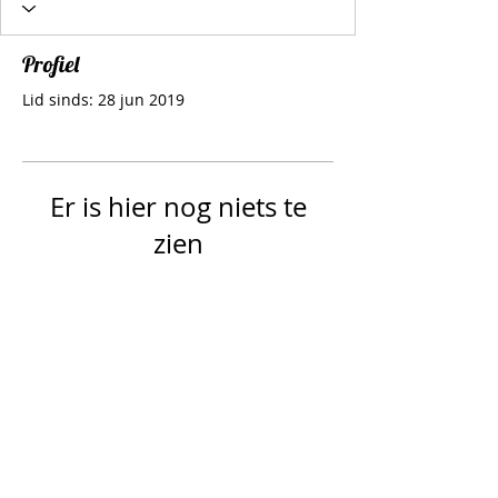
Profiel
Lid sinds: 28 jun 2019
Er is hier nog niets te
zien
Zodra dit lid informatie over zichzelf
toevoegt, zie je dat hier.
Follow Us
© Copyright
2018 -2021