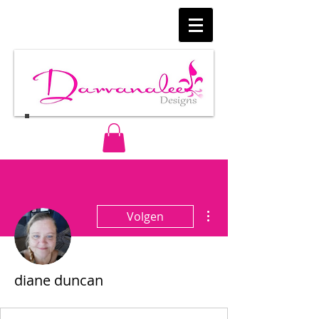
Meer acties
Volgen
diane duncan