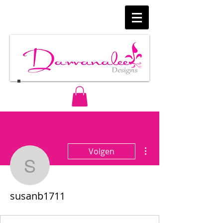
Meer acties
Volgen
susanb1711
susanb1711